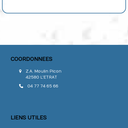
COORDONNEES
Z.A. Moulin Picon
42580 L'ETRAT
04 77 74 65 66
LIENS UTILES