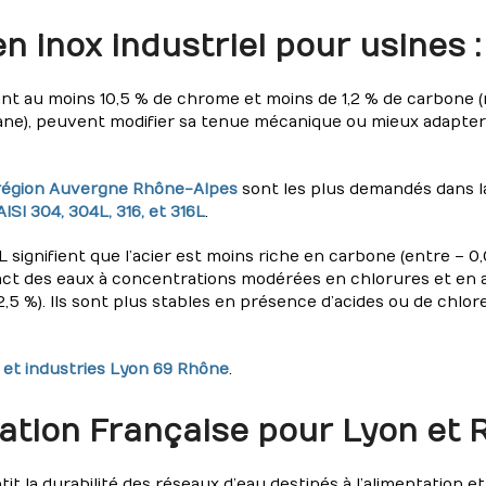
n inox industriel pour usines :
ant au moins 10,5 % de chrome et moins de 1,2 % de carbone 
ane), peuvent modifier sa tenue mécanique ou mieux adapter
 région Auvergne Rhône-Alpes
sont les plus demandés dans l
ISI 304, 304L, 316, et 316L
.
 L signifient que l’acier est moins riche en carbone (entre – 0,
ct des eaux à concentrations modérées en chlorures et en acid
,5 %). Ils sont plus stables en présence d’acides ou de chlore
 et industries Lyon 69 Rhône
.
cation Française pour Lyon et
ntit la durabilité des réseaux d’eau destinés à l’alimentatio