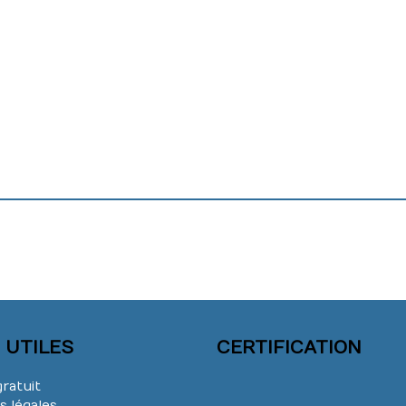
 UTILES
CERTIFICATION
ratuit
s légales