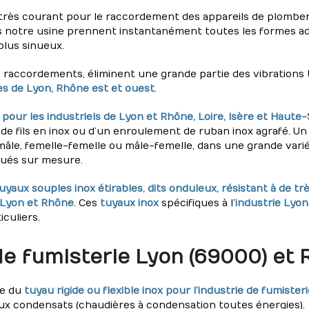
rès courant pour le raccordement des appareils de plomberie
 notre usine prennent instantanément toutes les formes ad
plus sinueux.
s raccordements, éliminent une grande partie des vibrations
ies de Lyon, Rhône est et ouest
.
pour les industriels de Lyon et Rhône, Loire, Isère et Haute
e fils en inox ou d’un enroulement de ruban inox agrafé. Un 
mâle, femelle-femelle ou mâle-femelle, dans une grande varié
qués sur mesure.
uyaux souples inox étirables, dits onduleux, résistant à de 
à Lyon et Rhône
. Ces
tuyaux inox
spécifiques à l’
industrie Lyon
culiers.
de fumisterie Lyon (69000) et
te du
tuyau rigide ou flexible inox pour l’industrie de fumisteri
 aux condensats (chaudières à condensation toutes énergies).