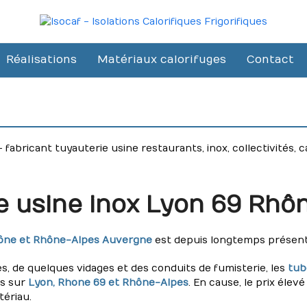
Réalisations
Matériaux calorifuges
Contact
 fabricant tuyauterie usine restaurants, inox, collectivités,
e usine inox Lyon 69 Rhô
hône et Rhône-Alpes Auvergne
est depuis longtemps présent 
es, de quelques vidages et des conduits de fumisterie, les
tube
es sur
Lyon, Rhone 69 et Rhône-Alpes
. En cause, le prix élev
tériau.