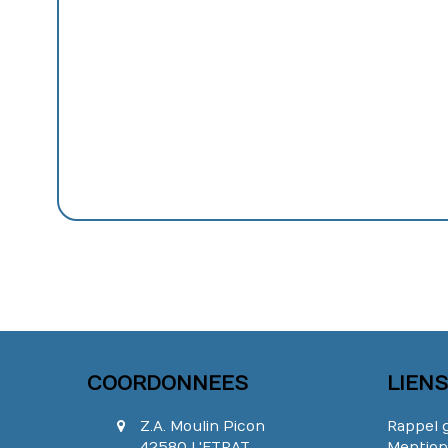
COORDONNEES
LIENS
Z.A. Moulin Picon
Rappel g
42580 L'ETRAT
Mention