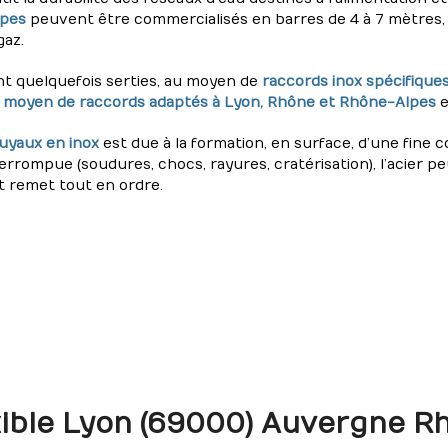
lpes
peuvent être commercialisés en barres de 4 à 7 mètres
gaz.
nt quelquefois serties, au moyen de
raccords inox spécifique
au moyen de raccords adaptés à Lyon, Rhône et Rhône-Alpes
e
uyaux en inox
est due à la formation, en surface, d’une fine c
terrompue (soudures, chocs, rayures, cratérisation), l’acier p
t remet tout en ordre.
exible Lyon (69000) Auvergne R