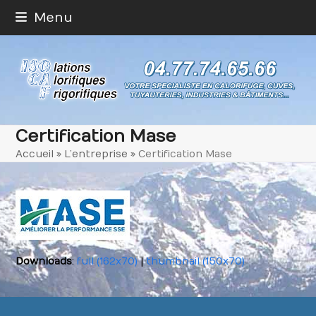
Skip
Menu
to
content
Certification Mase
Accueil
»
L’entreprise
»
Certification Mase
Downloads
:
full (162x70)
|
thumbnail (150x70)